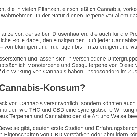
, die in vielen Pflanzen, einschließlich Cannabis, vork
ten wahrnehmen. In der Natur dienen Terpene vor allem d
lanze vor, denselben Drüsenhaaren, die auch für die 
liche Rolle dabei, den einzigartigen Duft jeder Cannabis
– von blumigen und fruchtigen bis hin zu erdigen und w
stoffen und lassen sich in verschiedene Untergruppen e
ptsächlich Monoterpene und Sesquiterpene vor. Diese Ve
uf die Wirkung von Cannabis haben, insbesondere im Z
n Cannabis-Konsum?
ack von Cannabis verantwortlich, sondern könnten auch
oiden wie THC und CBD eine synergistische Wirkung e
 aus Terpenen und Cannabinoiden die Art und Weise beei
eweise gibt, deuten erste Studien und Erfahrungsberich
en Eigenschaften von CBD verstärken oder abmildern k