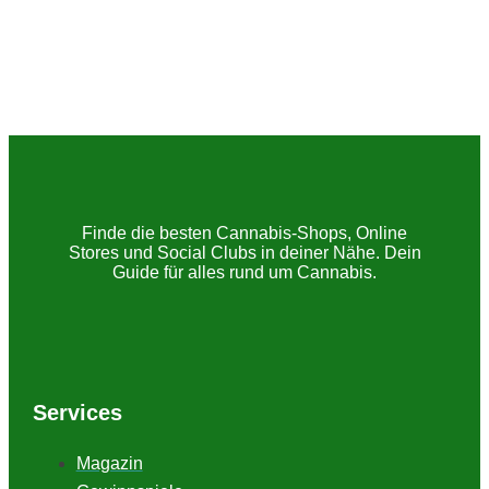
Spastizität ist eine neurologische Störung, die häufig
mit verschiedenen Erkrankungen des zentralen
Nervensystems...
Finde die besten Cannabis-Shops, Online
Stores und Social Clubs in deiner Nähe. Dein
Guide für alles rund um Cannabis.
Services
Magazin