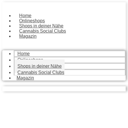
Zum
Inhalt
springen
Home
Onlineshops
Shops in deiner Nähe
Cannabis Social Clubs
Magazin
Home
Onlineshops
Shops in deiner Nähe
Cannabis Social Clubs
Magazin
Local Stores
Finde die besten Geschäfte in deiner Nähe, die dir mit