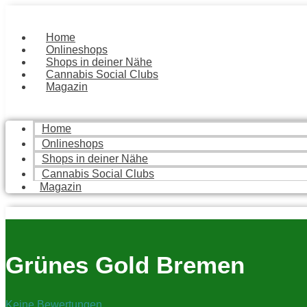
Zum
Inhalt
springen
Home
Onlineshops
Shops in deiner Nähe
Cannabis Social Clubs
Magazin
Home
Onlineshops
Shops in deiner Nähe
Cannabis Social Clubs
Magazin
Grünes Gold Bremen
Keine Bewertungen