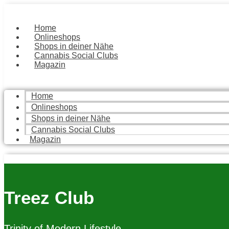
Zum
Inhalt
springen
Home
Onlineshops
Shops in deiner Nähe
Cannabis Social Clubs
Magazin
Home
Onlineshops
Shops in deiner Nähe
Cannabis Social Clubs
Magazin
Treez Club
Trinity of Modern Lifestyle