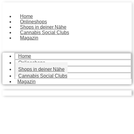
Zum
Inhalt
springen
Home
Onlineshops
Shops in deiner Nähe
Cannabis Social Clubs
Magazin
Home
Onlineshops
Shops in deiner Nähe
Cannabis Social Clubs
Magazin
Local Stores
Finde die besten Geschäfte in deiner Nähe, die dir mit