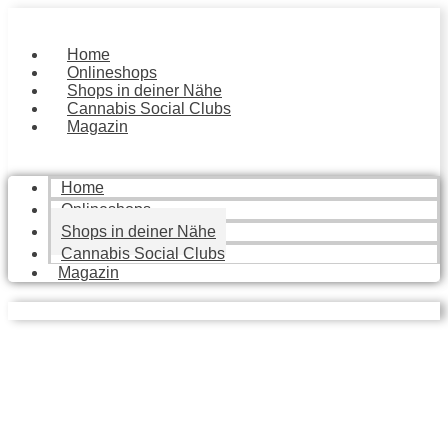
Zum
Inhalt
springen
Home
Onlineshops
Shops in deiner Nähe
Cannabis Social Clubs
Magazin
Home
Onlineshops
Shops in deiner Nähe
Cannabis Social Clubs
Magazin
Local Stores
Finde die besten Geschäfte in deiner Nähe, die dir mit