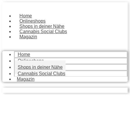
Zum
Inhalt
springen
Home
Onlineshops
Shops in deiner Nähe
Cannabis Social Clubs
Magazin
Home
Onlineshops
Shops in deiner Nähe
Cannabis Social Clubs
Magazin
Local Stores
Finde die besten Geschäfte in deiner Nähe, die dir mit