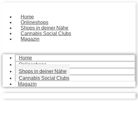
Zum
Inhalt
springen
Home
Onlineshops
Shops in deiner Nähe
Cannabis Social Clubs
Magazin
Home
Onlineshops
Shops in deiner Nähe
Cannabis Social Clubs
Magazin
Local Stores
Finde die besten Geschäfte in deiner Nähe, die dir mit