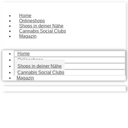
Zum
Inhalt
springen
Home
Onlineshops
Shops in deiner Nähe
Cannabis Social Clubs
Magazin
Home
Onlineshops
Shops in deiner Nähe
Cannabis Social Clubs
Magazin
Local Stores
Finde die besten Geschäfte in deiner Nähe, die dir mit