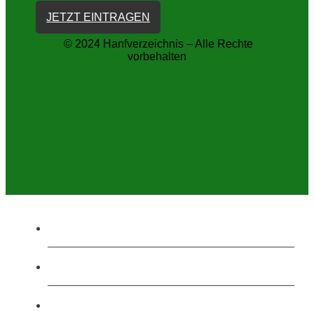
JETZT EINTRAGEN
© 2024 Hanfverzeichnis – Alle Rechte
vorbehalten
Home
Onlineshops
Shops in deiner Nähe