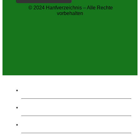
© 2024 Hanfverzeichnis – Alle Rechte
vorbehalten
Home
Onlineshops
Shops in deiner Nähe