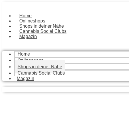
Zum
Inhalt
springen
Home
Onlineshops
Shops in deiner Nähe
Cannabis Social Clubs
Magazin
Home
Onlineshops
Shops in deiner Nähe
Cannabis Social Clubs
Magazin
Finde die besten Geschäfte