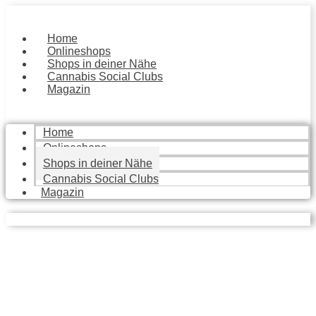
Zum
Inhalt
springen
Home
Onlineshops
Shops in deiner Nähe
Cannabis Social Clubs
Magazin
Home
Onlineshops
Shops in deiner Nähe
Cannabis Social Clubs
Magazin
Local Stores
Finde die besten Geschäfte in deiner Nähe, die dir mit