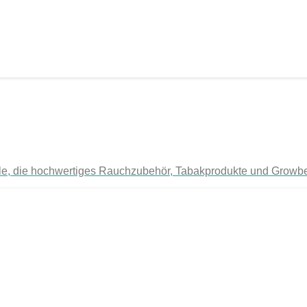
r alle, die hochwertiges Rauchzubehör, Tabakprodukte und Growb