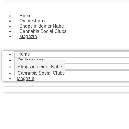
Zum
Inhalt
springen
Home
Onlineshops
Shops in deiner Nähe
Cannabis Social Clubs
Magazin
Home
Onlineshops
Shops in deiner Nähe
Cannabis Social Clubs
Magazin
Finde die besten Geschäfte